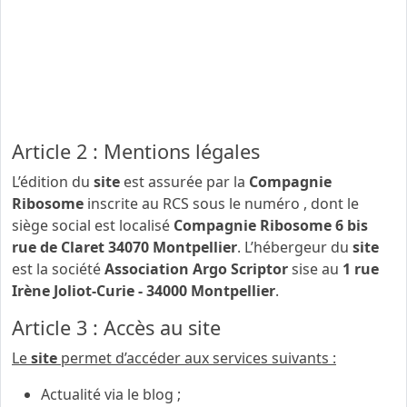
Les présentes CGU ou Conditions Générales
d’Utilisation encadrent juridiquement l’utilisation des
services du
site
cie-ribosome.fr
(ci-après dénommé « le
site
»). Elles constituent le contrat entre la
Compagnie
Ribosome
et l’utilisateur. L’accès au site est conditionné
par votre acceptation de ces CGU.
Article 2 : Mentions légales
L’édition du
site
est assurée par la
Compagnie
Ribosome
inscrite au RCS sous le numéro
, dont le
siège social est localisé
Compagnie Ribosome 6 bis
rue de Claret 34070 Montpellier
. L’hébergeur du
site
est la société
Association Argo Scriptor
sise au
1 rue
Irène Joliot-Curie - 34000 Montpellier
.
Article 3 : Accès au site
Le
site
permet d’accéder aux services suivants :
Actualité via le blog ;