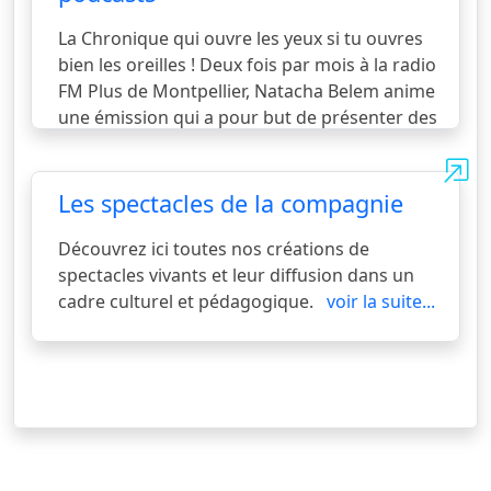
douceur, le bonheur de ressentir et sur la
bonne volonté de chacun et de chacune . La
La Chronique qui ouvre les yeux si tu ouvres
confiance réciproque entre le formateur et
bien les oreilles ! Deux fois par mois à la radio
les apprenants permet d’acquér
voir la suite...
FM Plus de Montpellier, Natacha Belem anime
une émission qui a pour but de présenter des
associations qui oeuvrent chacunes dans leur
style pour le bien de la communauté. La
chronique kitu Qui es tu ? Avec Amir Oorzak ,
Les spectacles de la compagnie
le chaman venant de Sibérie un stage de deux
jours au mois de décembre et au mois de Mai
Découvrez ici toutes nos créations de
sur la voix et le corps. A ne pas rater ! Maître
spectacles vivants et leur diffusion dans un
Kosen Stephane Thiebaud, notre ami, maître
cadre culturel et pédagogique.
voir la suite...
zen ,
voir la suite...