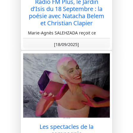
Radio FM Plus, le Jardin
d’Isis du 18 Septembre : la
poésie avec Natacha Belem
et Christian Clapier
Marie-Agnès SALEHZADA reçoit ce
jeudi 18 septembre, dans jardin d’Isis
[18/09/2025]
Natacha Belem et Christian Clapier,
véritables touche-à-tout artisti...
Les spectacles de la