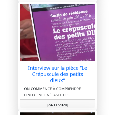
Interview sur la pièce “Le
Crépuscule des petits
dieux”
ON COMMENCE À COMPRENDRE
L’INFLUENCE NÉFASTE DES
PRODUCTIONS DE MÉDICAMENTS A
[24/11/2020]
tout va, tout n’est donc pas bon à
prendre, et pourquoi donc i...