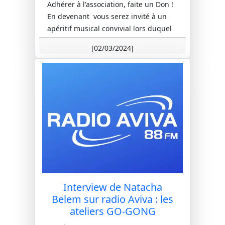
Adhérer à l'association, faite un Don !
En devenant vous serez invité à un
apéritif musical convivial lors duquel
nous pourrons partager ;...
[02/03/2024]
Interview de Natacha
Belem sur radio Aviva : les
ateliers GO-GONG