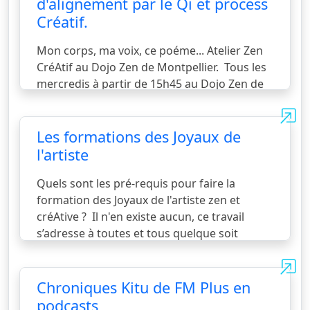
d'alignement par le Qi et process
Créatif.
Mon corps, ma voix, ce poéme... Atelier Zen
CréAtif au Dojo Zen de Montpellier. Tous les
mercredis à partir de 15h45 au Dojo Zen de
Montpellier au 34 rue Bourelly à Montpellier,
Tramway Plan Cabane prévoir 5 minutes de
marche . Tarifs à la carte , 10 ateliers de 1
Les formations des Joyaux de
heure et 15 minutes : 300 euros / Adhésion 12
l'artiste
euros : https://cie-ribosome.fr/article/aider-
la-compagnie-ribosome/ Premier atelier
Quels sont les pré-requis pour faire la
offert avec une adhésion à la compagnie
formation des Joyaux de l'artiste zen et
Ribosome. A quoi sert le travail du Gi Gung
créAtive ? Il n'en existe aucun, ce travail
dans l'approche c
s’adresse à toutes et tous quelque soit
voir la suite...
l’activité pratiquée l’âge et la forme physique,
artiste professionnel ou pas. Elle est donc
pour tout public quel qu’en soit le niveau et
Chroniques Kitu de FM Plus en
l'âge. Cette méthodologie est basée sur la
podcasts