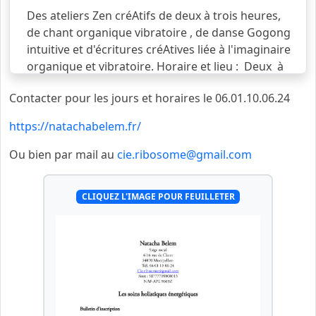
Des ateliers Zen créAtifs de deux à trois heures,
de chant organique vibratoire , de danse Gogong
intuitive et d'écritures créAtives liée à l'imaginaire
organique et vibratoire. Horaire et lieu : Deux à
trois heures Jours à préciser en fonction du
Contacter pour les jours et horaires le 06.01.10.06.24
nombre d'inscrits au Jardin de la reine les jours de
beaux temps et au Dojo Zen de Montpellier,
https://natachabelem.fr/
possibilités à domicile. Tarif : 65 euros par atelier
Adhésion à la compagnie ribosome avec Hello
Ou bien par mail au
cie.ribosome@gmail.com
asso : 12 euros inclus un premier atelier Gratuit.
Helloass
voir la suite...
CLIQUEZ L'IMAGE POUR FEUILLETER