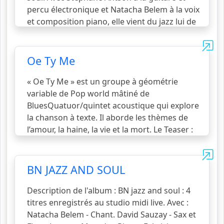
percu électronique et Natacha Belem à la voix
et composition piano, elle vient du jazz lui de
la pop. Les deux ont une âme c’est le jazz pop
soul de Ten yu.
voir la suite...
Oe Ty Me
« Oe Ty Me » est un groupe à géométrie
variable de Pop world mâtiné de
BluesQuatuor/quintet acoustique qui explore
la chanson à texte. Il aborde les thèmes de
l’amour, la haine, la vie et la mort. Le Teaser :
« Oe Ty Me » prononcez « Euthymie » la
meneuse de la bande, Natacha Belem autrice
et compositrice est accompagnée de Pierre
BN JAZZ AND SOUL
Tisseyre guitariste, interprète de musique esp
voir la suite...
Description de l'album : BN jazz and soul : 4
titres enregistrés au studio midi live. Avec :
Natacha Belem - Chant. David Sauzay - Sax et