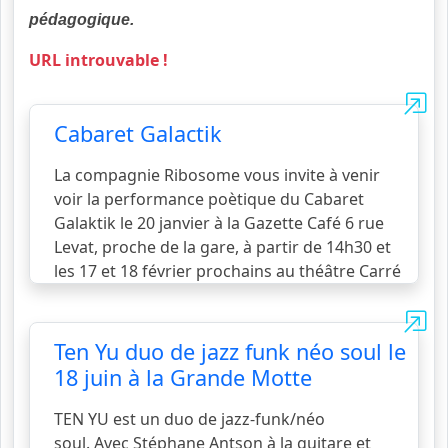
pédagogique.
URL introuvable !
Cabaret Galactik
La compagnie Ribosome vous invite à venir
voir la performance poètique du Cabaret
Galaktik le 20 janvier à la Gazette Café 6 rue
Levat, proche de la gare, à partir de 14h30 et
les 17 et 18 février prochains au théâtre Carré
Rondelet : https://carrerondelet.fr/events/le-
cabaret-galaktik/ Créé et interprété par
Natacha Belem Devesa. Un spectacle
Ten Yu duo de jazz funk néo soul le
poètique pour tous publics qui invite les
18 juin à la Grande Motte
auditeurs spectateurs &
voir la suite...
TEN YU est un duo de jazz-funk/néo
soul. Avec Stéphane Antson à la guitare et