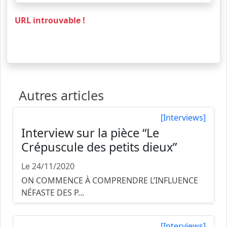
approche, une onde nouvelle approchent.
URL introuvable !
Imagine un instant le choc des titans ne sera
plus. Sans charge virale aucune, sans plus
d’âmes meurtries ! Une nouvelle sensibilité,
une association d&rsqu
voir la suite...
Autres articles
[Interviews]
Interview sur la pièce “Le
Crépuscule des petits dieux”
Le 24/11/2020
ON COMMENCE À COMPRENDRE L’INFLUENCE
NÉFASTE DES P...
[Interviews]